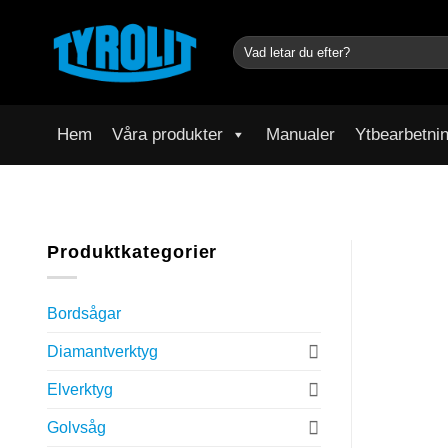
Skip
to
Sök
content
efter:
Hem
Våra produkter
Manualer
Ytbearbetni
Produktkategorier
Bordsågar
Diamantverktyg
Elverktyg
Golvsåg