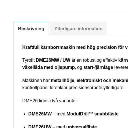
Beskrivning
Ytterligare information
Kraftfull kärnborrmaskin med hög precision för 
Tyrolit
DME26MW / UW
är en robust og effektiv
kär
växellåda med oljepump
, og
start-/järnläge
leverer
Maskinen har
metallhölje
,
elektroniskt och mekan
kontrollpanel förenklar precisionsarbete ytterligare.
DME26 finns i två varianter:
DME26MW
– med
ModulDrill™ snabbfäste
DME26UW
– med
universalfäste