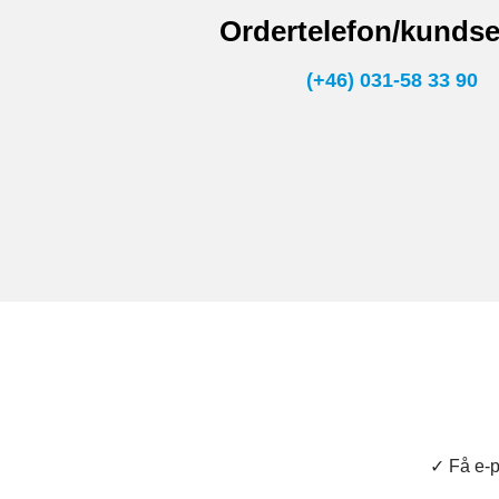
Ordertelefon/kundse
(+46) 031-58 33 90
✓ Få e-p