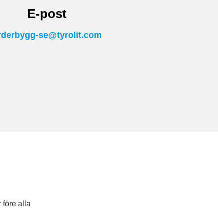
E-post
rderbygg-se@tyrolit.com
före alla