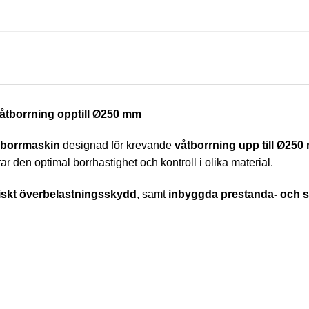
våtborrning opptill Ø250 mm
nborrmaskin
designad för krevande
våtborrning upp till Ø25
ar den optimal borrhastighet och kontroll i olika material.
iskt överbelastningsskydd
, samt
inbyggda prestanda- och s