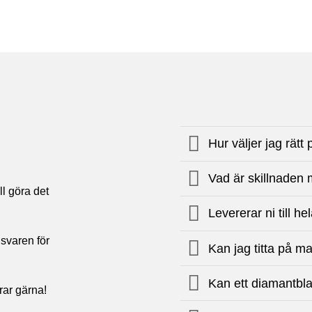
Hur väljer jag rätt
Vad är skillnaden 
ll göra det
Levererar ni till h
 svaren för
Kan jag titta på m
Kan ett diamantbl
rar gärna!