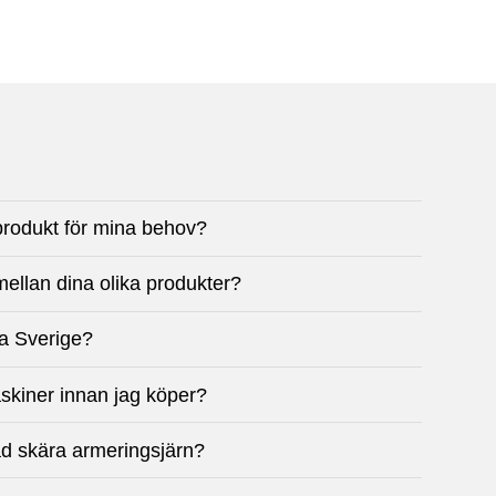
 produkt för mina behov?
mellan dina olika produkter?
ela Sverige?
askiner innan jag köper?
ad skära armeringsjärn?