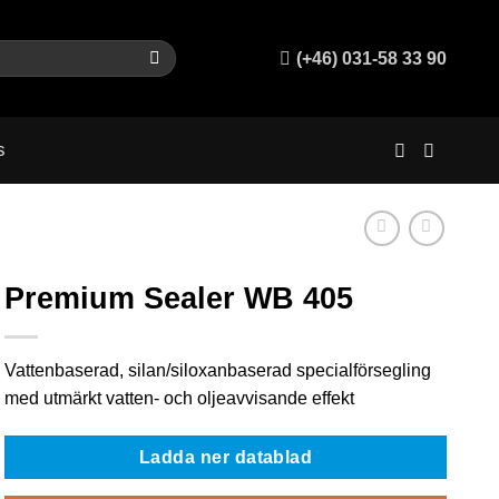
(+46) 031-58 33 90
s
Premium Sealer WB 405
Vattenbaserad, silan/siloxanbaserad specialförsegling
med utmärkt vatten- och oljeavvisande effekt
Ladda ner datablad