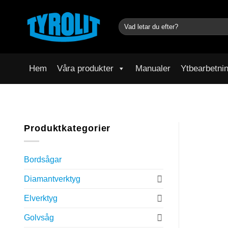
Skip
to
Sök
content
efter:
Hem
Våra produkter
Manualer
Ytbearbetni
Produktkategorier
Bordsågar
Diamantverktyg
Elverktyg
Golvsåg