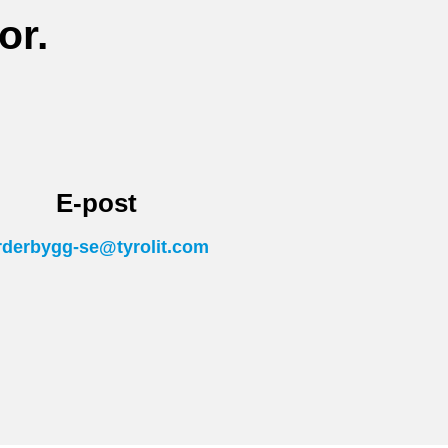
or.
E-post
rderbygg-se@tyrolit.com