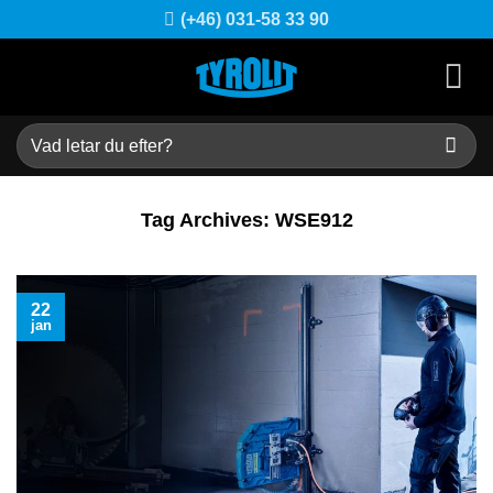
Skip
(+46) 031-58 33 90
to
content
Sök
efter:
Tag Archives:
WSE912
22
jan